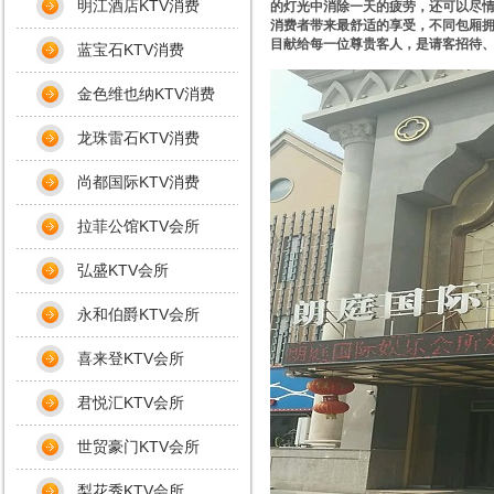
明江酒店KTV消费
的灯光中消除一天的疲劳，还可以尽情
消费者带来最舒适的享受，不同包厢
目献给每一位尊贵客人，是请客招待
蓝宝石KTV消费
金色维也纳KTV消费
龙珠雷石KTV消费
尚都国际KTV消费
拉菲公馆KTV会所
弘盛KTV会所
永和伯爵KTV会所
喜来登KTV会所
君悦汇KTV会所
世贸豪门KTV会所
梨花秀KTV会所