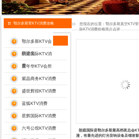
鄂尔多斯荤KTV消费攻略
您现在的位置：
鄂尔多斯真空KTV
际KTV消费价格简介点评
鄂尔多斯KTV会
所排名
朗庭国际KTV消
费
嘉年华KTV会所
紫晶商务KTV消费
盛世辉煌KTV消费
蓝狐KTV消费
星辉国际KTV消费
六号公馆KTV消费
朗庭国际是鄂尔多斯最高档夜总会KT
漫，有最先进的灯光音响设备及镭射影