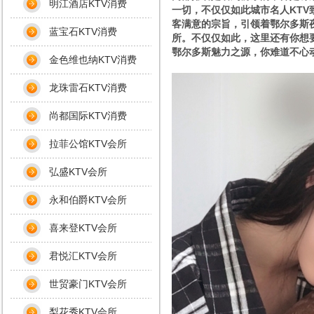
明江酒店KTV消费
一切，不仅仅如此城市名人KT
客满意的宗旨，引领着鄂尔多斯
蓝宝石KTV消费
所。不仅仅如此，这里还有你想
鄂尔多斯魅力之源，你难道不心
金色维也纳KTV消费
龙珠雷石KTV消费
尚都国际KTV消费
拉菲公馆KTV会所
弘盛KTV会所
永和伯爵KTV会所
喜来登KTV会所
君悦汇KTV会所
世贸豪门KTV会所
梨花秀KTV会所