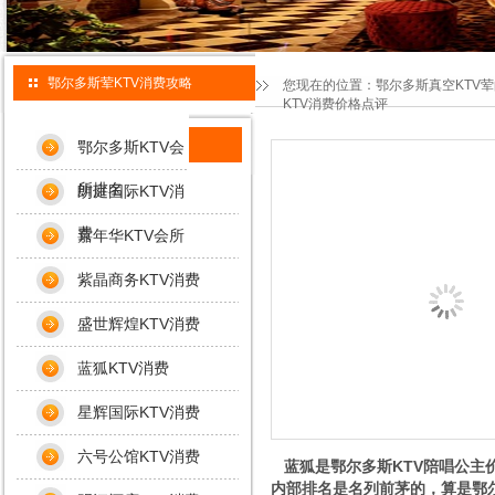
鄂尔多斯荤KTV消费攻略
您现在的位置：
鄂尔多斯真空KTV
KTV消费价格点评
鄂尔多斯KTV会
所排名
朗庭国际KTV消
费
嘉年华KTV会所
紫晶商务KTV消费
盛世辉煌KTV消费
蓝狐KTV消费
星辉国际KTV消费
六号公馆KTV消费
蓝狐是鄂尔多斯KTV陪唱公主
内部排名是名列前茅的，算是鄂