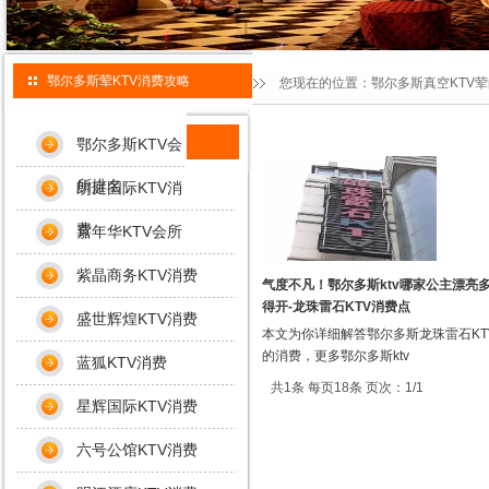
鄂尔多斯荤KTV消费攻略
您现在的位置：
鄂尔多斯真空KTV
鄂尔多斯KTV会
所排名
朗庭国际KTV消
费
嘉年华KTV会所
紫晶商务KTV消费
气度不凡！鄂尔多斯ktv哪家公主漂亮
得开-龙珠雷石KTV消费点
盛世辉煌KTV消费
本文为你详细解答鄂尔多斯龙珠雷石KT
的消费，更多鄂尔多斯ktv
蓝狐KTV消费
共1条 每页18条 页次：1/1
星辉国际KTV消费
六号公馆KTV消费