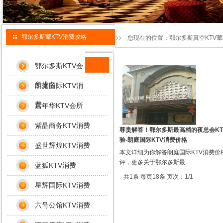
鄂尔多斯荤KTV消费攻略
您现在的位置：
鄂尔多斯真空KTV
鄂尔多斯KTV会
所排名
朗庭国际KTV消
费
嘉年华KTV会所
紫晶商务KTV消费
尊贵解答！鄂尔多斯最高档的夜总会KT
验-朗庭国际KTV消费价格
盛世辉煌KTV消费
本文详细为你解答朗庭国际KTV消费价
评，更多关于鄂尔多斯最
蓝狐KTV消费
共1条 每页18条 页次：1/1
星辉国际KTV消费
六号公馆KTV消费