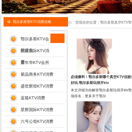
鄂尔多斯荤KTV消费攻略
您现在的位置：
鄂尔多斯真空KTV
鄂尔多斯KTV会
所排名
朗庭国际KTV消
费
嘉年华KTV会所
紫晶商务KTV消费
必须爆料！鄂尔多斯哪个真空KTV佳丽
好玩-鄂尔多斯玩得开ktv
盛世辉煌KTV消费
本文详细为你解答鄂尔多斯玩得开ktv
场排名，更多关于鄂尔
蓝狐KTV消费
星辉国际KTV消费
六号公馆KTV消费